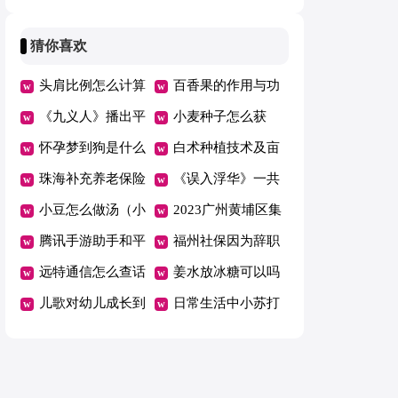
（小孩多大可以买
亚彩虹史莱姆生成
变白（鞋边氧化黄
房子）
与属性攻略
了还能白吗）
猜你喜欢
头肩比例怎么计算
百香果的作用与功
头肩比计算公式
《九义人》播出平
效 百香果的作用
小麦种子怎么获
台（《九义人》播
怀孕梦到狗是什么
与功效维C
得，种子变黄还能
白术种植技术及亩
出平台有哪些）
意思 怀孕梦见狗
珠海补充养老保险
当种子吗
收益，附田间管理
《误入浮华》一共
是什么意思意思
是什么意思（珠海
小豆怎么做汤（小
方法
多少集每集多长时
2023广州黄埔区集
的补充基本医疗保
豆怎么做汤好吃）
腾讯手游助手和平
间 播出平台介绍
体户口能积分入学
福州社保因为辞职
险）
精英设置调什么好
远特通信怎么查话
吗 黄埔区集体户
中间断了能补缴吗
姜水放冰糖可以吗
腾讯手游助手和平
费 远特通信怎么
儿歌对幼儿成长到
口可以上学吗?
福州社保因为辞职
喝姜水放冰糖可以
日常生活中小苏打
精英帧数怎么调高
查话费流量
底有什么作用 儿
中间断了能补缴吗
吗
具有什么奇妙的用
歌对幼儿成长的作
怎么办
处？ 小苏打在日
用
常生活中的奇妙用