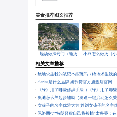
美食推荐图文推荐
蛏汤做法窍门（蛏汤
小豆怎么做汤（小
的做法窍门）
怎么做汤好吃）
相关文章推荐
绝地求生我的笔记本能玩吗（绝地求生我的
能玩吗手游）
clarins是什么品牌 娇韵诗官方旗舰店官网
《绿》用了哪些修辞手法（《绿》用了哪些
法的句子）
奥迪怎么关起步辅助（奥迪一键启动怎么关
女孩子的名字优雅大方 姓刘女孩子的名字
方
佩洛西批“特朗普称自己将被捕”太鲁莽：