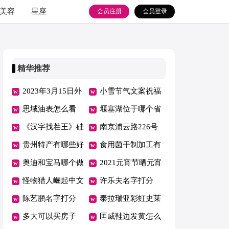
美容
星座
会员注册
会员登录
精华推荐
2023年3月15日外
小雪节气文案祝福
交部发言人汪文斌
思域油表怎么看
语（小雪节气文案
堰塞湖位于哪个省
主持例行记者会
（思域油表怎么看
《汉字找茬王》硅
祝福语大全）
（堰塞湖是哪里
南京浦云路226号
还剩多少油）
找出21个字通关攻
贵州特产有哪些好
的）
是哪个小区（南京
食用菌干制加工有
略（硅这字念什
吃的（贵州特产有
奥迪和宝马哪个做
浦云路226号是哪
哪些实际意义，附
2021元宵节晒元宵
么）
哪些好吃的能带走
婚车头车 婚车前
怪物猎人崛起中文
个小区的）
食用菌种植成本与
朋友圈文案（2021
许乐夫名字打分
的）
面宝马后面奥迪怎
怎么设置 怪猎崛
陈艺鹏名字打分
利润
元宵节晒元宵朋友
103分
泰拉瑞亚彩虹史莱
么样
起怎么调中文
112分
多大可以买房子
圈文案图片）
姆在哪里 泰拉瑞
匡威鞋边发黄怎么