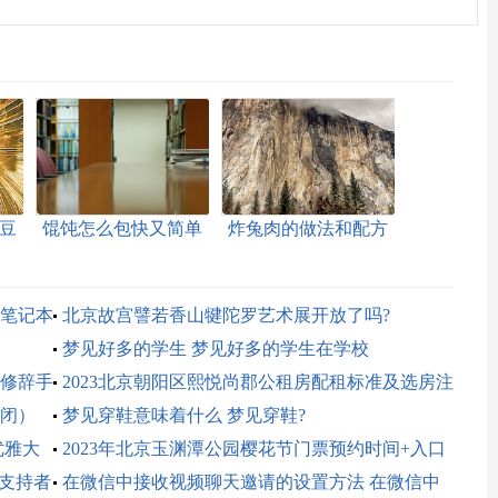
豆
馄饨怎么包快又简单
炸兔肉的做法和配方
（馄饨怎么包又快又
（炸兔肉的做法窍
好看）
门）
笔记本
北京故宫譬若香山犍陀罗艺术展开放了吗?
梦见好多的学生 梦见好多的学生在学校
修辞手
2023北京朝阳区熙悦尚郡公租房配租标准及选房注
闭）
意事项
梦见穿鞋意味着什么 梦见穿鞋?
优雅大
2023年北京玉渊潭公园樱花节门票预约时间+入口
在支持者
在微信中接收视频聊天邀请的设置方法 在微信中