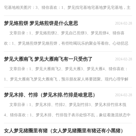
宅基地相关图片：3、猜你喜欢：1、梦见找宅基地宅基地梦见宅基地，主
观的言行会为你带来麻烦，气氛不怎么宽松呢...
梦见烙煎饼 梦见烙煎饼是什么意思
2024-02-28
文章目录：1、梦见烙煎饼2、梦见自己煎饼3、梦见煎饼4、猜你喜
欢：1、梦见烙煎饼梦见烙煎饼，有些吃喝玩乐的聚会等着你。心动切忌
马上行动，先考虑清楚再说。最近玩心重的你，...
梦见大雁南飞 梦见大雁南飞有一只受伤了
2024-02-28
文章目录：1、梦见大雁南飞2、梦见大雁3、梦见大雁4、猜你喜欢：
1、梦见大雁南飞梦见大雁南飞，预示朋友家人将要团聚。现代心理学解
释梦见大雁南飞梦见雁南飞，预示朋友家人...
梦见木排、竹排（梦见木排,竹排是啥意思）
2024-02-28
文章目录：1、梦见木排、竹排2、梦见划竹排3、梦见木排竹排木筏
4、猜你喜欢：1、梦见木排、竹排筏子表示处惊不乱，象征着激流状态中
的稳定。筏子不能提供船内的舒适，可是却...
女人梦见猪圈里有猪（女人梦见猪圈里有猪还有小黑猪）