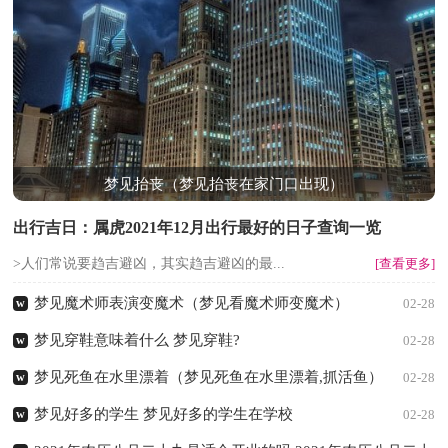
梦见抬丧（梦见抬丧在家门口出现）
出行吉日：属虎2021年12月出行最好的日子查询一览
>人们常说要趋吉避凶，其实趋吉避凶的最...
[查看更多]
梦见魔术师表演变魔术（梦见看魔术师变魔术）
w
02-28
梦见穿鞋意味着什么 梦见穿鞋?
w
02-28
梦见死鱼在水里漂着（梦见死鱼在水里漂着,抓活鱼）
w
02-28
梦见好多的学生 梦见好多的学生在学校
w
02-28