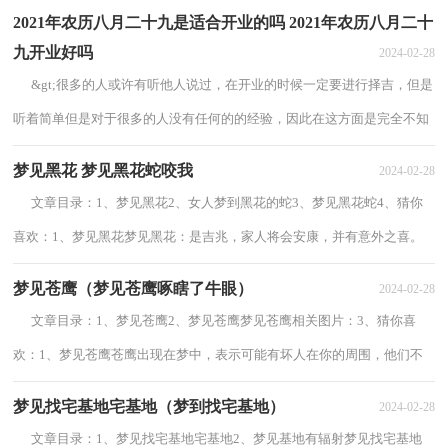
的身上，也许将会被小人陷害。寻找工作者梦...
2021年农历八月二十九是适合开业的吗 2021年农历八月二十
九开业好吗
2024-02-28
&gt;很多的人或许有听他人说过，在开业的时候一定要进行择吉，但是
听着简单但是对于很多的人没有任何的的经验，因此在这方面是完全不知
道怎么下手的，又很害怕随意选择的日子，并...
梦见黑花 梦见黑花蛇咬我
2024-02-28
文章目录：1、梦见黑花2、女人梦到黑花的蛇3、梦见黑花蛇4、猜你
喜欢：1、梦见黑花梦见黑花：是吉兆，家人将会安康，并有意外之喜。
未婚男性梦见黑花：预兆近期财运方面：不佳。学...
梦见苍鹰（梦见苍鹰啄瞎了牛眼）
2024-02-28
文章目录：1、梦见苍鹰2、梦见苍鹰梦见苍鹰相关图片：3、猜你喜
欢：1、梦见苍鹰苍鹰出现在梦中，表示可能有坏人在你的周围，他们不
放过你最轻微的错误，准备队谋窃取你的权益。梦...
梦见找宅基地宅基地（梦到找宅基地）
2024-02-28
文章目录：1、梦见找宅基地宅基地2、梦见基地有辐射梦见找宅基地