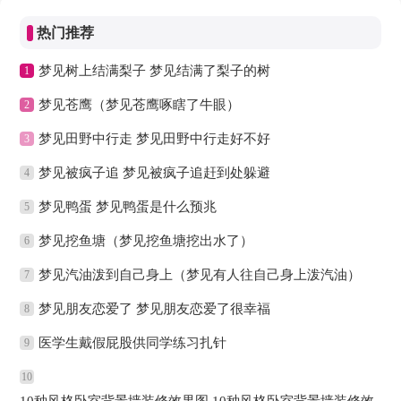
热门推荐
梦见树上结满梨子 梦见结满了梨子的树
1
梦见苍鹰（梦见苍鹰啄瞎了牛眼）
2
梦见田野中行走 梦见田野中行走好不好
3
梦见被疯子追 梦见被疯子追赶到处躲避
4
梦见鸭蛋 梦见鸭蛋是什么预兆
5
梦见挖鱼塘（梦见挖鱼塘挖出水了）
6
梦见汽油泼到自己身上（梦见有人往自己身上泼汽油）
7
梦见朋友恋爱了 梦见朋友恋爱了很幸福
8
医学生戴假屁股供同学练习扎针
9
10