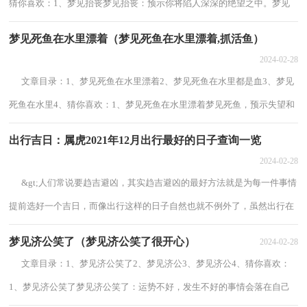
猜你喜欢：1、梦见抬丧梦见抬丧：预示你将陷人深深的绝望之中。梦见
抬丧，旁人的目光能够为你带来自信。你这两天...
梦见死鱼在水里漂着（梦见死鱼在水里漂着,抓活鱼）
2024-02-28
文章目录：1、梦见死鱼在水里漂着2、梦见死鱼在水里都是血3、梦见
死鱼在水里4、猜你喜欢：1、梦见死鱼在水里漂着梦见死鱼，预示失望和
沮丧，你可能会遭遇挫折，事业不顺，生活艰...
出行吉日：属虎2021年12月出行最好的日子查询一览
2024-02-28
&gt;人们常说要趋吉避凶，其实趋吉避凶的最好方法就是为每一件事情
提前选好一个吉日，而像出行这样的日子自然也就不例外了，虽然出行在
我们的生活中很常见，但这并不代表着人们...
梦见济公笑了（梦见济公笑了很开心）
2024-02-28
文章目录：1、梦见济公笑了2、梦见济公3、梦见济公4、猜你喜欢：
1、梦见济公笑了梦见济公笑了：运势不好，发生不好的事情会落在自己