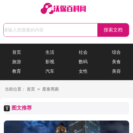
首页
生活
社会
综合
旅游
影视
数码
美食
教育
汽车
女性
美容
>
当前位置：
首页
星座周易
图文推荐
T